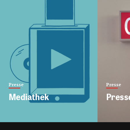
Presse
Presse
Mediathek
Press