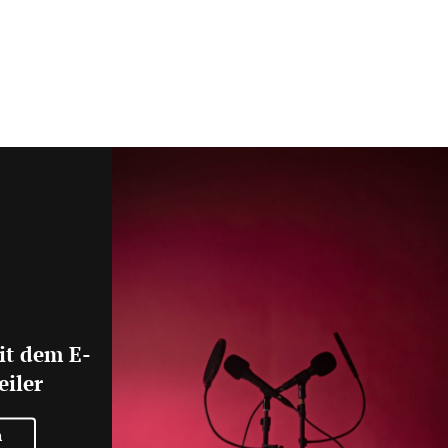
it dem E-
eiler
n