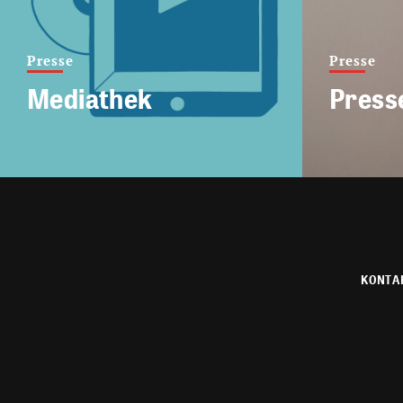
Presse
Presse
Mediathek
Press
KONTA