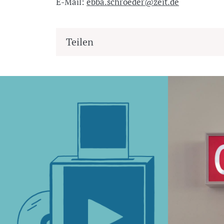
E-Mail:
ebba.schroeder@zeit.de
Teilen