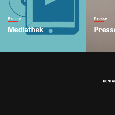
Presse
Presse
Mediathek
Press
KONTA