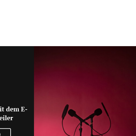
it dem E-
eiler
n