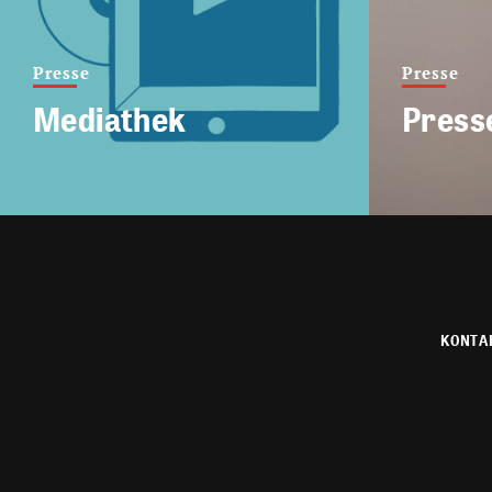
Presse
Presse
Mediathek
Press
KONTA