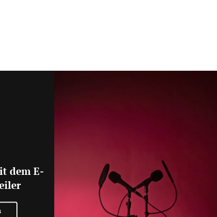
it dem E-
eiler
n