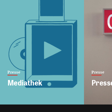
Presse
Presse
Mediathek
Press