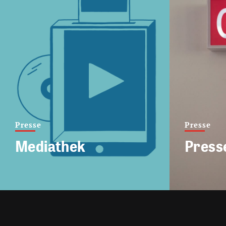
Presse
Presse
Mediathek
Press