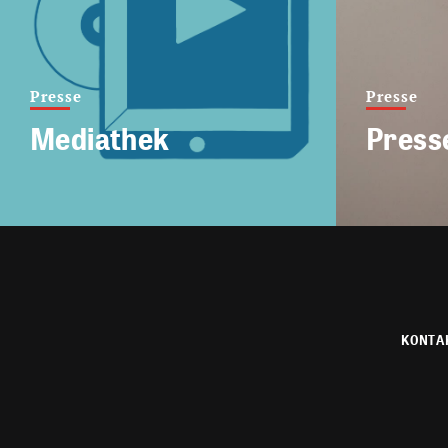
Presse
Presse
Mediathek
Press
KONTA