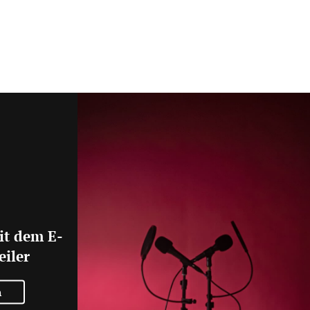
it dem E-
eiler
n