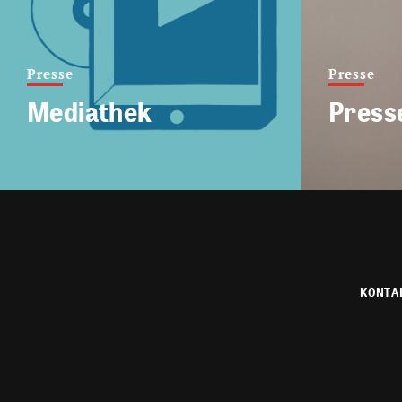
Presse
Presse
Mediathek
Press
KONTA