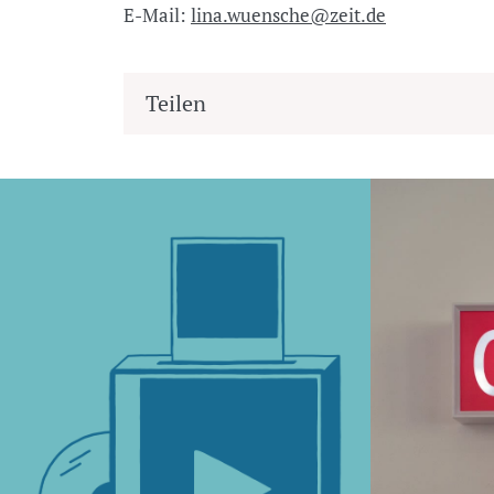
E-Mail:
lina.wuensche@zeit.de
Teilen