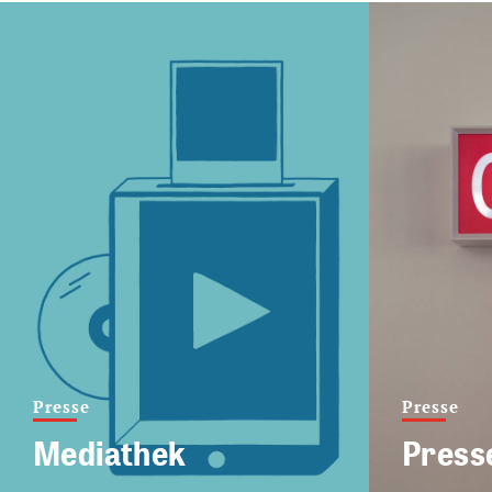
Presse
Presse
Mediathek
Press