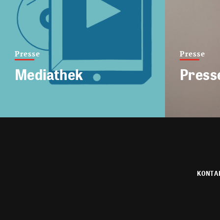
Presse
Presse
Mediathek
Press
KONTA