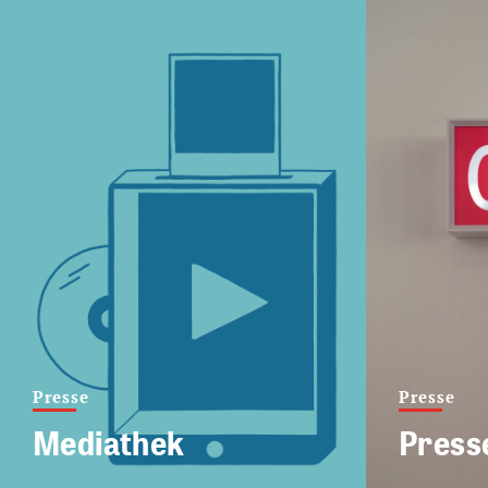
Presse
Presse
Mediathek
Press