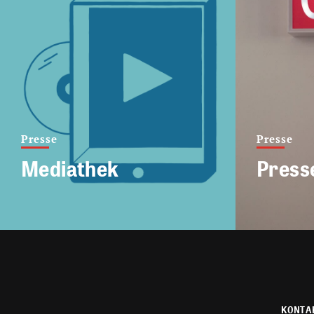
Presse
Presse
Mediathek
Press
KONTA