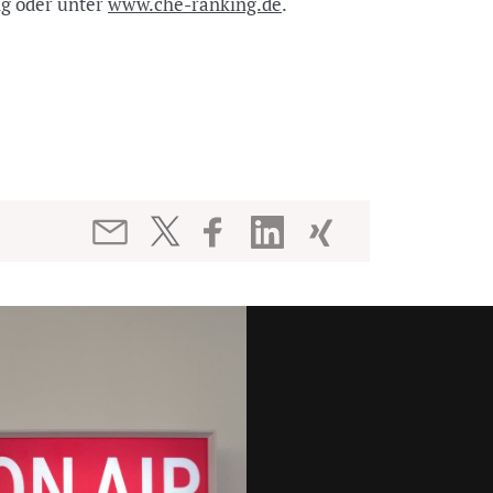
ng
oder unter
www.che-ranking.de
.