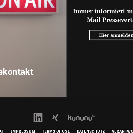
Immer informiert m
Mail Pressevert
Hier anmelde
ekontakt
KT
IMPRESSUM
TERMS OF USE
DATENSCHUTZ
VERANTW