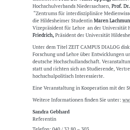
Hochschulverbands Niedersachsen,
Prof. Dr
“Zentrums für interdisziplinäre Medienwisse
die Hildesheimer Studentin
Maren Lachmun
Vizepräsident für Lehre an der Universität
Friedrich,
Präsident der Universität Hildesh
Unter dem Titel ZEIT CAMPUS DIALOG disku
Forschung und Lehre über Entwicklungen un
deutsche Hochschullandschaft. Veranstaltun
statt und richten sich an Studierende, Vert
hochschulpolitisch Interessierte.
Eine Veranstaltung in Kooperation mit der S
Weitere Informationen finden Sie unter:
www
Sandra Gebhard
Referentin
Telefon:
040 / 32 80 – 303