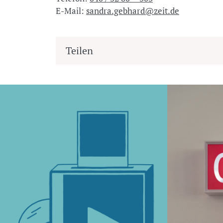
E-Mail:
sandra.gebhard@zeit.de
Teilen