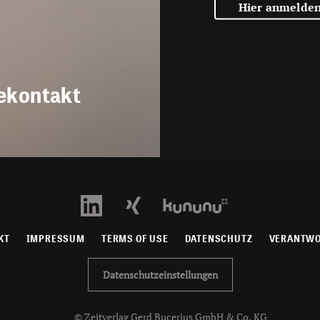
Hier anmelde
ekontakt
KT
IMPRESSUM
TERMS OF USE
DATENSCHUTZ
VERANTW
Datenschutzeinstellungen
© Zeitverlag Gerd Bucerius GmbH & Co. KG