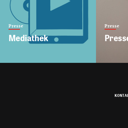
Presse
Presse
Mediathek
Press
KONTA