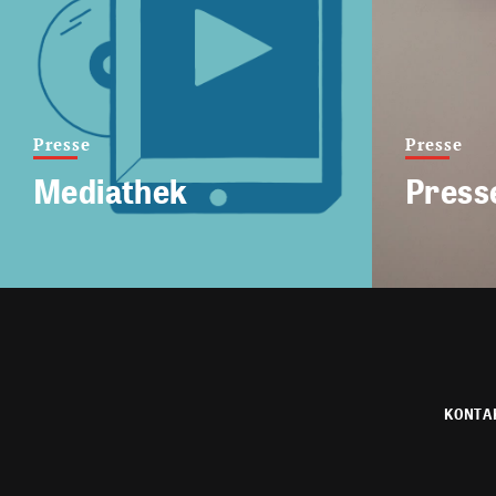
Presse
Presse
Mediathek
Press
KONTA