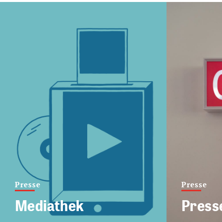
Presse
Presse
Mediathek
Press