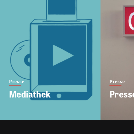
Presse
Presse
Mediathek
Press