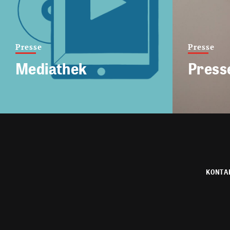
Presse
Presse
Mediathek
Press
KONTA