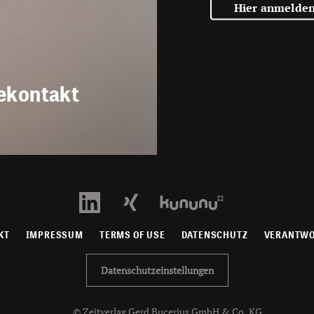
Hier anmelde
ekontakt
KT
IMPRESSUM
TERMS OF USE
DATENSCHUTZ
VERANTW
Datenschutzeinstellungen
© Zeitverlag Gerd Bucerius GmbH & Co. KG