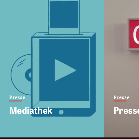
Presse
Presse
Mediathek
Press