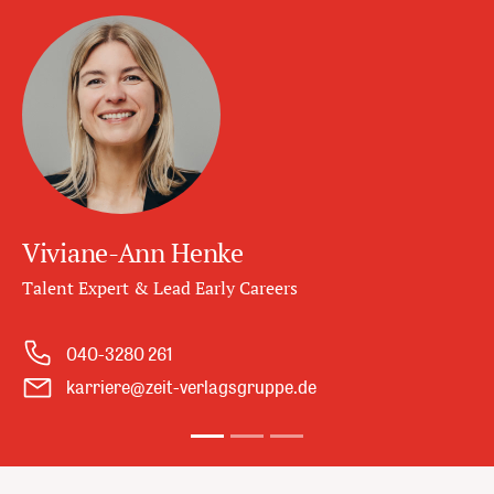
ke
Wiebke Hilger
ly Careers
Talent Expert
040-3280 5119
agsgruppe.de
karriere@zeit-verl