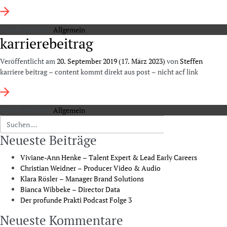
Veröffentlicht in
Allgemein
karrierebeitrag
Veröffentlicht am
20. September 2019
(17. März 2023)
von
Steffen
karriere beitrag – content kommt direkt aus post – nicht acf link
Veröffentlicht in
Allgemein
Suche nach:
Neueste Beiträge
Viviane-Ann Henke – Talent Expert & Lead Early Careers
Christian Weidner – Producer Video & Audio
Klara Rösler – Manager Brand Solutions
Bianca Wibbeke – Director Data
Der profunde Prakti Podcast Folge 3
Neueste Kommentare