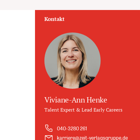
Kontakt
Viviane-Ann Henke
Talent Expert & Lead Early Careers
040-3280 261
karriere@zeit-verlagsgruppe.de